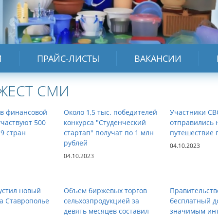
И
ПРАЙС-ЛИСТЫ
ВАКАНСИИ
ЖЕСТ СМИ
 в финансовой
Около 1,5 тыс. победителей
Участники СВ
частвуют 500
конкурса "Студенческий
отправились н
19 стран
стартап" получат по 1 млн
путешествие 
рублей
04.10.2023
04.10.2023
устил новый
Объем биржевых торгов
Правительств
а Ставрополье
сельхозпродукцией за
бесплатный д
девять месяцев составил
значимым инт