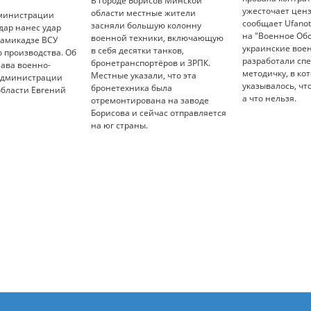
В городе Борисов Минской
ужесточает ценз
области местные жители
министрации
сообщает Ufanot
засняли большую колонну
дар нанес удар
на "Военное Об
военной техники, включающую
камикадзе ВСУ
украинские вое
в себя десятки танков,
 производства. Об
разработали сп
бронетранспортёров и ЗРПК.
лава военно-
методичку, в ко
Местные указали, что эта
администрации
указывалось, чт
бронетехника была
области Евгений
а что нельзя.
отремонтирована на заводе
Борисова и сейчас отправляется
на юг страны.