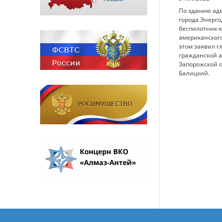
По зданию ад
города Энерго
беспилотник-
американского
этом заявил г
гражданской 
Запорожской 
Балицкий.