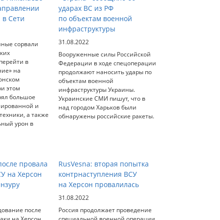
аправлении
ударах ВС из РФ
 в Сети
по объектам военной
инфраструктуры
31.08.2022
нные сорвали
ских
Вооруженные силы Российской
перейти в
Федерации в ходе спецоперации
ние» на
продолжают наносить удары по
онском
объектам военной
ри этом
инфраструктуры Украины.
рял большое
Украинские СМИ пишут, что в
нированной и
над городом Харьков были
ехники, а также
обнаружены российские ракеты.
ьный урон в
осле провала
RusVesna: вторая попытка
СУ на Херсон
контрнаступления ВСУ
ензуру
на Херсон провалилась
31.08.2022
дование после
Россия продолжает проведение
аки на Херсон
специальной военной операции