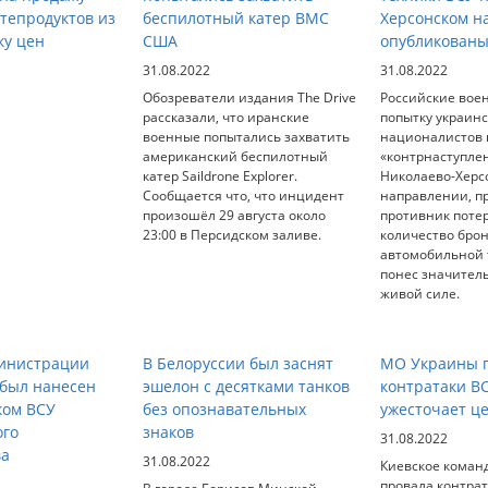
тепродуктов из
беспилотный катер ВМС
Херсонском н
ку цен
США
опубликованы
31.08.2022
31.08.2022
Обозреватели издания The Drive
Российские вое
рассказали, что иранские
попытку украин
военные попытались захватить
националистов 
американский беспилотный
«контрнаступле
катер Saildrone Explorer.
Николаево-Херс
Сообщается что, что инцидент
направлении, п
произошёл 29 августа около
противник поте
23:00 в Персидском заливе.
количество бро
автомобильной т
понес значител
живой силе.
министрации
В Белоруссии был заснят
МО Украины п
 был нанесен
эшелон с десятками танков
контратаки В
ком ВСУ
без опознавательных
ужесточает ц
ого
знаков
31.08.2022
ва
31.08.2022
Киевское коман
провала контрат