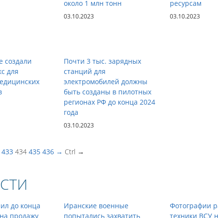
около 1 млн тонн
ресурсам
03.10.2023
03.10.2023
е создали
Почти 3 тыс. зарядных
с для
станций для
медицинских
электромобилей должны
в
быть созданы в пилотных
регионах РФ до конца 2024
года
03.10.2023
433
434
435
436
→
Ctrl →
СТИ
ил до конца
Иранские военные
Фотографии р
 на продажу
попытались захватить
техники ВСУ 