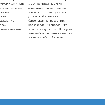
уру для СМИ. Как
(СВО) на Украине. Стало
es.ru со ссылкой
известно о провале второй
озрение",
попытки контрнаступления
нные
украинской армии на
ециальную
Херсонском направлении.
торой
Подразделения противника
о можно писать,
начали наступление 30 августа,
однако были встречены мощным
огнем российской армии.