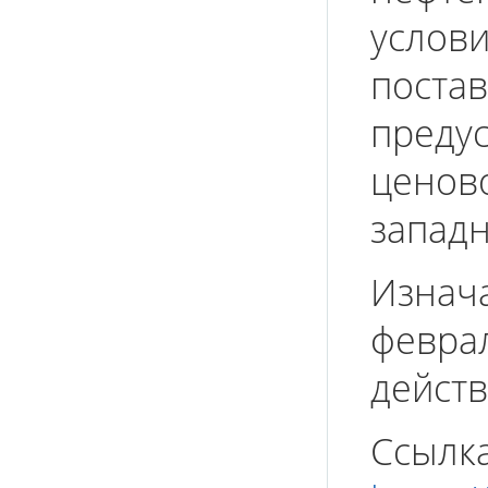
услови
поста
преду
ценов
запад
Изнача
февра
действ
Ссылка