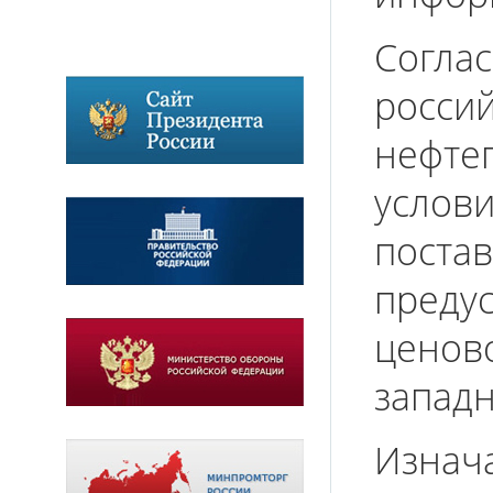
Согла
рос
нефте
услови
поста
преду
ценов
запад
Изнача