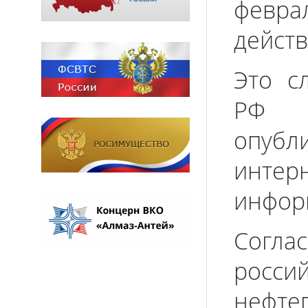
февра
действ
Это с
РФ 
опубл
инте
инфор
Согла
рос
нефте