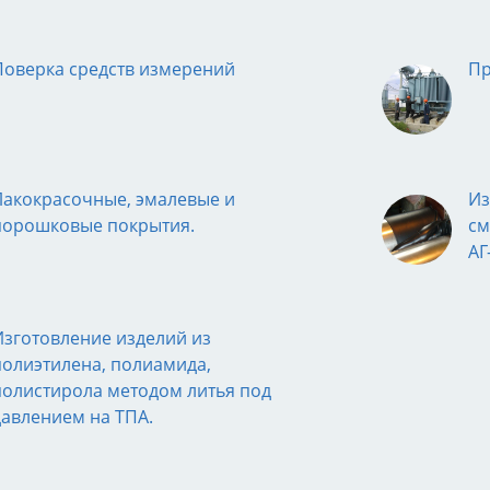
Поверка средств измерений
Пр
Лакокрасочные, эмалевые и
Из
порошковые покрытия.
см
АГ
Изготовление изделий из
полиэтилена, полиамида,
полистирола методом литья под
давлением на ТПА.