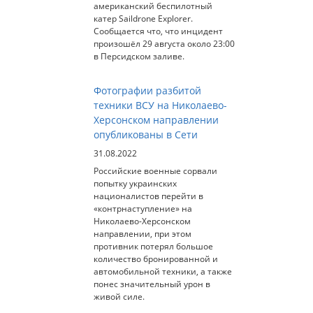
американский беспилотный
катер Saildrone Explorer.
Сообщается что, что инцидент
произошёл 29 августа около 23:00
в Персидском заливе.
Фотографии разбитой
техники ВСУ на Николаево-
Херсонском направлении
опубликованы в Сети
31.08.2022
Российские военные сорвали
попытку украинских
националистов перейти в
«контрнаступление» на
Николаево-Херсонском
направлении, при этом
противник потерял большое
количество бронированной и
автомобильной техники, а также
понес значительный урон в
живой силе.