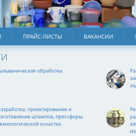
И
ПРАЙС-ЛИСТЫ
ВАКАНСИИ
ГИ
Гальваническая обработка
Ра
за
за
Разработка, проектирование и
Ре
изготовление штампов, прессформ,
ра
технологической оснастки.
эл
из