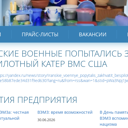
И
ПРАЙС-ЛИСТЫ
ВАКАНСИИ
СКИЕ ВОЕННЫЕ ПОПЫТАЛИСЬ З
ИЛОТНЫЙ КАТЕР ВМС США
tps://yandex.ru/news/story/Iranskie_voennye_popytalis_zakhvatit_bespil
e58b87ede34d31f9ed630?lang=ru&from=rss&wan=1&stid=pWa3Npj1J
ТИЯ ПРЕДПРИЯТИЯ
ЭМЗа: честная
ВЭМЗ: время возможностей
В День памят
ртуальной
ВЭМЗ вспомин
30.06.2026
нацизма