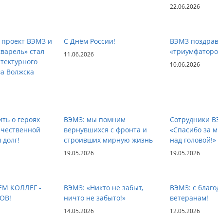
22.06.2026
 проект ВЭМЗ и
С Днём России!
ВЭМЗ поздра
варель» стал
«триумфаторо
11.06.2026
тектурного
10.06.2026
а Волжска
ть о героях
ВЭМЗ: мы помним
Сотрудники В
ечественной
вернувшихся с фронта и
«Спасибо за 
 долг!
строивших мирную жизнь
над головой!»
19.05.2026
19.05.2026
М КОЛЛЕГ -
ВЭМЗ: «Никто не забыт,
ВЭМЗ: с благ
ОВ!
ничто не забыто!»
ветеранам!
14.05.2026
12.05.2026