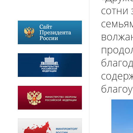
сотни 
семьям
волжа
продо
благод
содер
благо