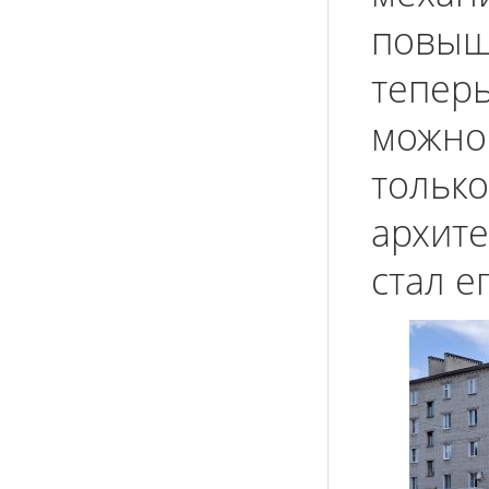
повыше
тепер
можно 
только
архите
стал е