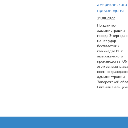
американского
производства
31.08.2022
По зданию
администрации
города Энергодар
нанес удар
беспилотник-
камикадзе ВСУ
американского
производства. Об
этом заявил глав
военно-гражданс
администрации
Запорожской обл
Евгений Балицки