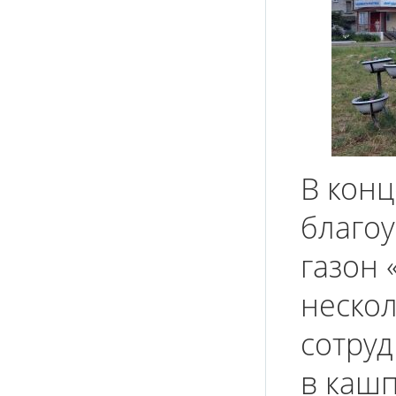
В конц
благоу
газон 
нескол
сотру
в кашп