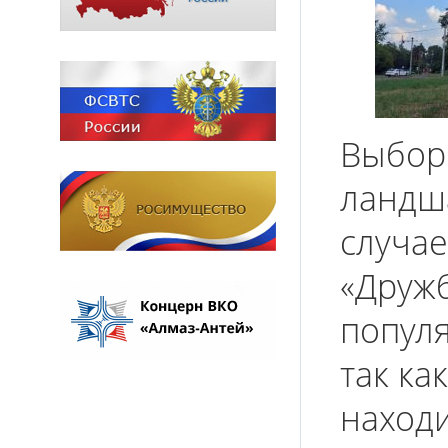
Выбор 
ландш
случа
«Друж
популя
так ка
находи