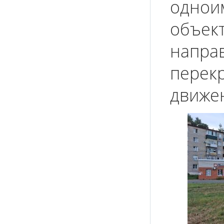
однои
объек
напра
перекр
движе