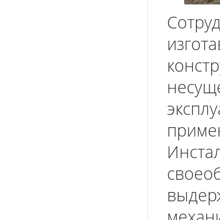
Сотруд
изгот
конст
несущ
эксплу
приме
Инста
своеоб
выдер
механи