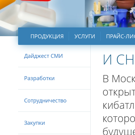
ПРОДУКЦИЯ
УСЛУГИ
ПРАЙС-ЛИ
И СН
Дайджест СМИ
В Мос
Разработки
откры
Сотрудничество
кибатл
котор
Закупки
будуще