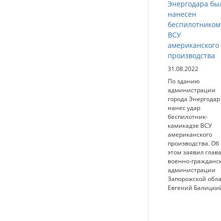
Энергодара бы
нанесен
беспилотником
ВСУ
американского
производства
31.08.2022
По зданию
администрации
города Энергодар
нанес удар
беспилотник-
камикадзе ВСУ
американского
производства. Об
этом заявил глав
военно-гражданс
администрации
Запорожской обл
Евгений Балицки