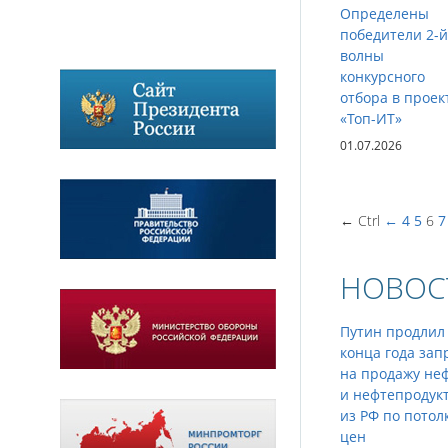
Определены
победители 2-й
волны
конкурсного
отбора в проек
«Топ-ИТ»
01.07.2026
← Ctrl
←
4
5
6
7
НОВОС
Путин продлил
конца года зап
на продажу не
и нефтепродук
из РФ по потол
цен