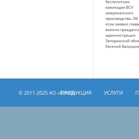
беспилотник-
камикадзе ВСУ
американского
производства. Об
этом заявил глав
военно-гражданс
администрации
Запорожской обл
Евгений Балицки
© 2011­­-2025 АО «ВЭМЗ»
ПРОДУКЦИЯ
УСЛУГИ
П