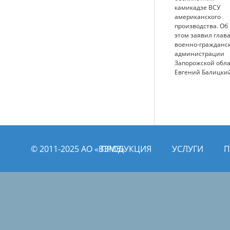
камикадзе ВСУ
американского
производства. Об
этом заявил глав
военно-гражданс
администрации
Запорожской обл
Евгений Балицки
© 2011­­-2025 АО «ВЭМЗ»
ПРОДУКЦИЯ
УСЛУГИ
П