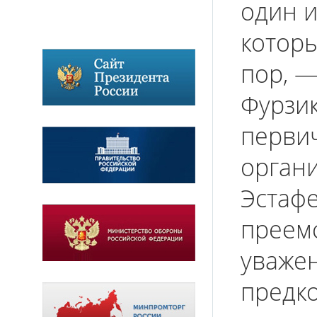
один и
которы
пор, 
Фурзик
перви
орган
Эстафе
преем
уважен
предко