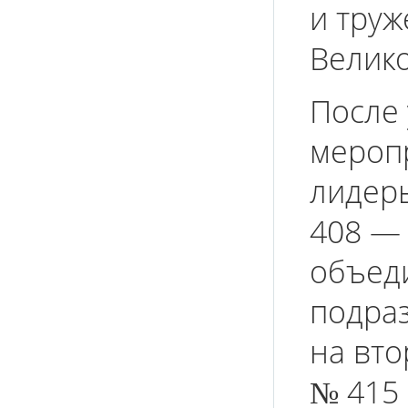
и труж
Велик
После
мероп
лидеры
408 — 
объед
подраз
на вто
№ 415 