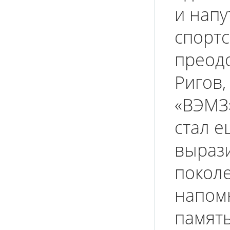
и напу
спортс
преодо
Ригов,
«ВЭМЗ»
стал 
выраз
покол
напомн
память