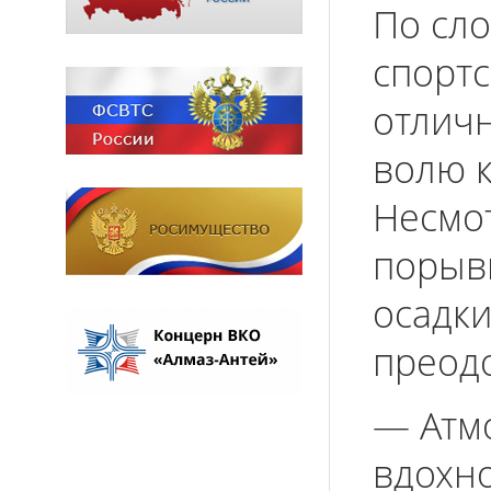
По сло
спорт
отличн
волю к
Несмо
порыв
осадки
преодо
— Атм
вдохн