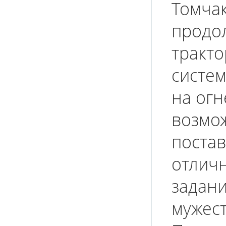
Томчак
продо
тракто
систем
на огн
возмо
постав
отлич
задани
мужест