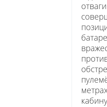
отваги
совер
позиц
батаре
вражес
проти
обстре
пулемё
метрах
кабину