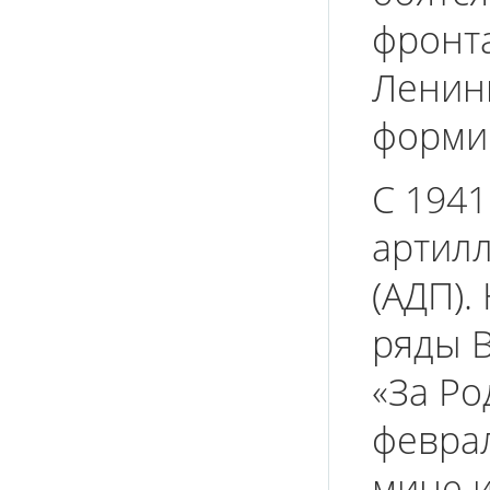
фронта
Ленинг
форми
С 1941
артил
(АДП).
ряды В
«За Ро
феврал
мине и