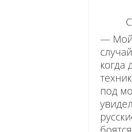
С
— Мой
случай
когда 
техник
под мо
увидел
русски
боятся