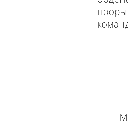
проры
коман
М