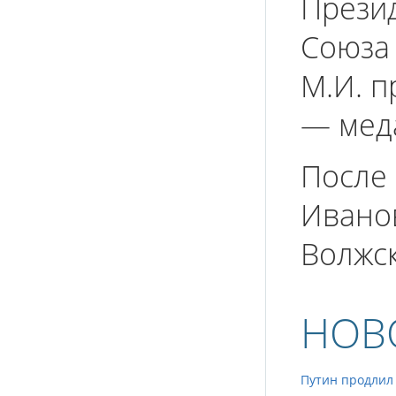
Прези
Союза 
М.И. п
— меда
После
Иванов
Волжск
НОВ
Путин продлил