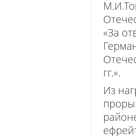
М.И.Т
Отечес
«За от
Герма
Отече
гг.».
Из наг
проры
район
ефрей