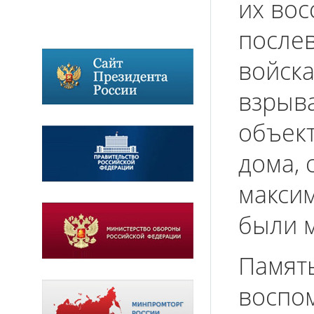
их вос
после
войска
взрыва
объек
дома, 
макси
были 
Память
воспом