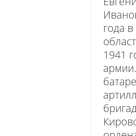
Евгени
Иванов
года в
област
1941 г
армии.
батаре
артил
бригад
Киров
орден