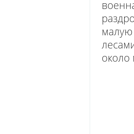
военна
раздр
малую 
лесами
около 