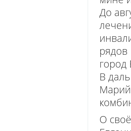
До авг
лечени
инвал
рядов 
город 
В дал
Марий
комбин
О своё