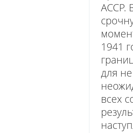
АССР. 
срочну
момен
1941 г
грани
для не
неожид
всех с
резуль
наступ