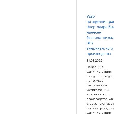
Удар
по администра
Энергодара бы
нанесен
беспилотником
ВСУ
американского
производства
31.08.2022
По зданию
администрации
города Энергодар
нанес удар
беспилотник-
камикадзе ВСУ
американского
производства. Об
этом заявил глав
военно-гражданс
администрации