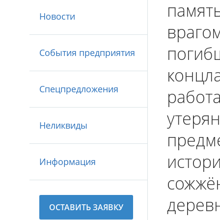
память
Новости
врагом
погибш
События предприятия
концла
Спецпредложения
работа
утерян
Неликвиды
предме
истори
Информация
сожжён
деревн
ОСТАВИТЬ ЗАЯВКУ