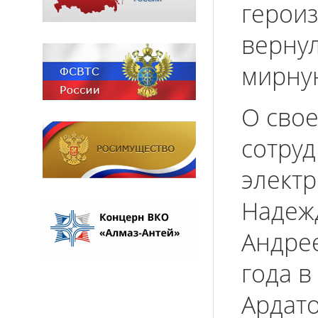
героиз
вернул
мирну
О свое
сотруд
электр
Надеж
Андрее
года в
Ардат