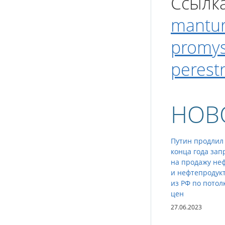
Ссылк
manturo
promys
perestr
НОВ
Путин продлил
конца года зап
на продажу не
и нефтепродук
из РФ по потол
цен
27.06.2023