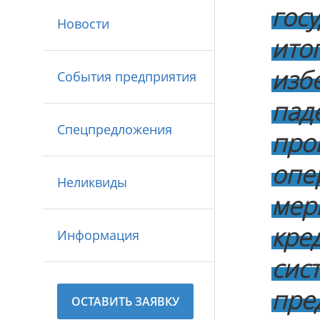
гос
Новости
ито
из
События предприятия
па
Спецпредложения
пр
опе
Неликвиды
мер
кре
Информация
сис
пре
ОСТАВИТЬ ЗАЯВКУ