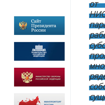
от 
НИ
пар
раб
суб
пр
мно
ряд
соб
су