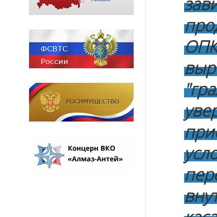
зав
про
ОПК
выр
"гр
уве
пр
усл
пе
вну