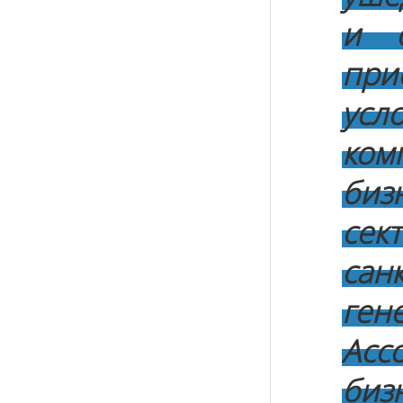
и о
при
усл
ком
биз
сек
са
ге
Ас
биз