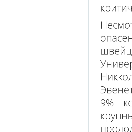
крити
Несм
опа
швейц
Унив
Никк
Эвене
9% ко
крупн
продо