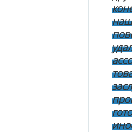
кон
на
по
уда
асс
тов
за
про
гот
ино