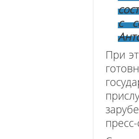
сос
с с
Ант
При э
гот
госуд
прис
заруб
пресс-