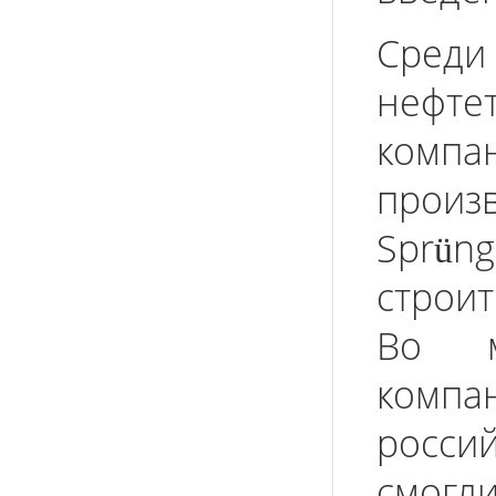
Сред
нефте
компан
произ
Sprü
строи
Во м
ком
росси
смо