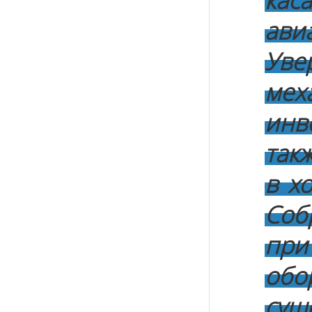
ка
ави
Уве
ме
инв
так
в х
Соб
пр
об
сущ