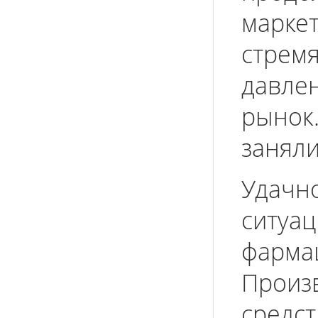
марк
стре
давле
рыно
заняли
Удачн
ситу
фарма
Прои
сре