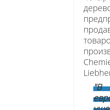
дерев
пред
прод
това
произ
Chemi
Liebher
"В 
евр
уше