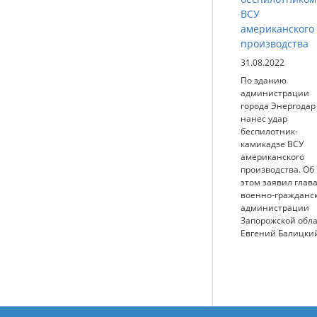
ВСУ
американского
производства
31.08.2022
По зданию
администрации
города Энергодар
нанес удар
беспилотник-
камикадзе ВСУ
американского
производства. Об
этом заявил глав
военно-гражданс
администрации
Запорожской обл
Евгений Балицки