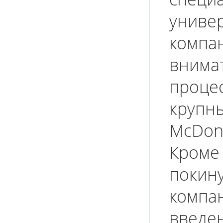
унив
компа
внима
проце
крупн
McDona
Кроме
поки
компа
введен