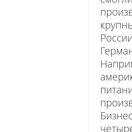
произ
крупн
Росс
Герм
Напри
амер
питан
произ
Бизне
четыр