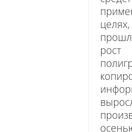
прим
целя
прошл
рост
полиг
коп
инфор
вырос
произ
осенью