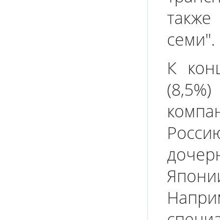
также
семи".
К кон
(8,5%
компа
Росс
дочер
Япони
Нап
спец