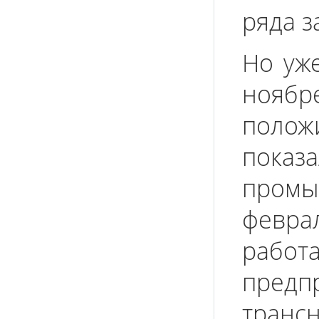
ряда 
Но уж
ноя
поло
пока
промы
февра
рабо
пред
транс