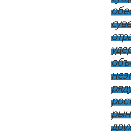
обе
су
отр
уде
об
неэ
ряд
рос
рын
дру