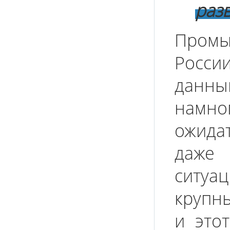
раз
Промы
России
данным
намно
ожида
даже
ситуа
крупн
и это