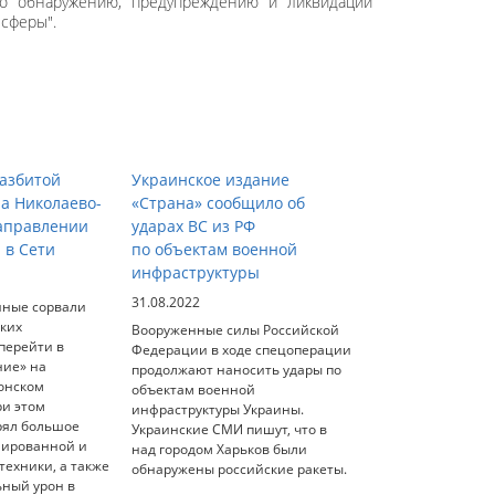
 по обнаружению, предупреждению и ликвидации
сферы".
азбитой
Украинское издание
на Николаево-
«Страна» сообщило об
аправлении
ударах ВС из РФ
 в Сети
по объектам военной
инфраструктуры
31.08.2022
нные сорвали
ских
Вооруженные силы Российской
перейти в
Федерации в ходе спецоперации
ние» на
продолжают наносить удары по
онском
объектам военной
ри этом
инфраструктуры Украины.
рял большое
Украинские СМИ пишут, что в
нированной и
над городом Харьков были
ехники, а также
обнаружены российские ракеты.
ьный урон в