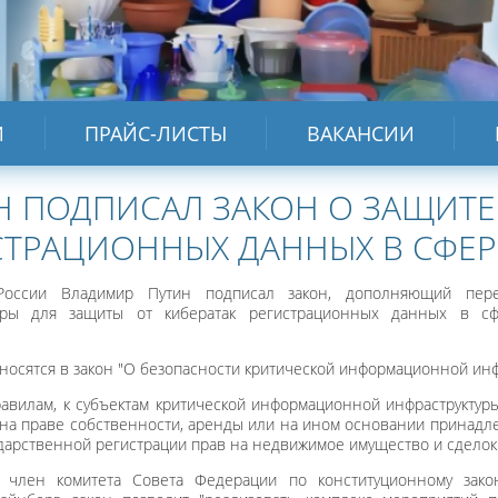
И
ПРАЙС-ЛИСТЫ
ВАКАНСИИ
Н ПОДПИСАЛ ЗАКОН О ЗАЩИТЕ 
СТРАЦИОННЫХ ДАННЫХ В СФЕ
России Владимир Путин подписал закон, дополняющий пере
туры для защиты от кибератак регистрационных данных в сф
носятся в закон "О безопасности критической информационной инф
авилам, к субъектам критической информационной инфраструктур
 на праве собственности, аренды или на ином основании принад
дарственной регистрации прав на недвижимое имущество и сделок 
 член комитета Совета Федерации по конституционному закон