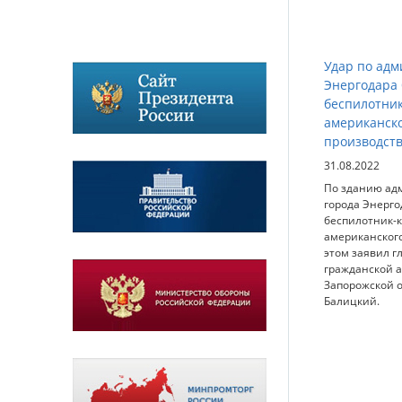
Удар по ад
Энергодара
беспилотни
американск
производст
31.08.2022
По зданию ад
города Энерго
беспилотник-
американского
этом заявил г
гражданской 
Запорожской 
Балицкий.