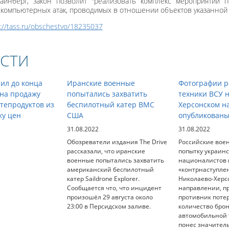
айнберг, закон позволит "реализовать комплекс мероприятий
 компьютерных атак, проводимых в отношении объектов указанной 
s://tass.ru/obschestvo/18235037
СТИ
ил до конца
Иранские военные
Фотографии р
 на продажу
попытались захватить
техники ВСУ 
тепродуктов из
беспилотный катер ВМС
Херсонском н
ку цен
США
опубликованы
31.08.2022
31.08.2022
Обозреватели издания The Drive
Российские вое
рассказали, что иранские
попытку украин
военные попытались захватить
националистов 
американский беспилотный
«контрнаступле
катер Saildrone Explorer.
Николаево-Херс
Сообщается что, что инцидент
направлении, п
произошёл 29 августа около
противник поте
23:00 в Персидском заливе.
количество бро
автомобильной т
понес значител