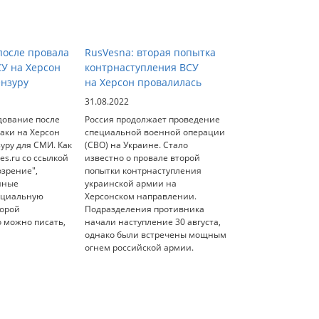
осле провала
RusVesna: вторая попытка
СУ на Херсон
контрнаступления ВСУ
ензуру
на Херсон провалилась
31.08.2022
дование после
Россия продолжает проведение
аки на Херсон
специальной военной операции
уру для СМИ. Как
(СВО) на Украине. Стало
es.ru со ссылкой
известно о провале второй
озрение",
попытки контрнаступления
нные
украинской армии на
ециальную
Херсонском направлении.
торой
Подразделения противника
о можно писать,
начали наступление 30 августа,
однако были встречены мощным
огнем российской армии.