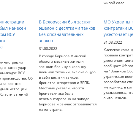
живой силе.
министрации
В Белоруссии был заснят
МО Украины п
 был нанесен
эшелон с десятками танков
контратаки В
ком ВСУ
без опознавательных
ужесточает ц
ого
знаков
31.08.2022
ва
31.08.2022
Киевское коман
провала контрат
В городе Борисов Минской
ужесточает ценз
области местные жители
министрации
сообщает Ufanot
засняли большую колонну
дар нанес удар
на "Военное Об
военной техники, включающую
камикадзе ВСУ
украинские вое
в себя десятки танков,
 производства. Об
разработали сп
бронетранспортёров и ЗРПК.
лава военно-
методичку, в ко
Местные указали, что эта
администрации
указывалось, чт
бронетехника была
области Евгений
а что нельзя.
отремонтирована на заводе
Борисова и сейчас отправляется
на юг страны.