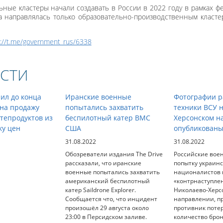
ьные кластеры начали создавать в России в 2022 году в рамках 
а направлялась только образовательно-производственным класт
s://t.me/government_rus/6338
СТИ
ил до конца
Иранские военные
Фотографии р
 на продажу
попытались захватить
техники ВСУ 
тепродуктов из
беспилотный катер ВМС
Херсонском н
ку цен
США
опубликованы
31.08.2022
31.08.2022
Обозреватели издания The Drive
Российские вое
рассказали, что иранские
попытку украин
военные попытались захватить
националистов 
американский беспилотный
«контрнаступле
катер Saildrone Explorer.
Николаево-Херс
Сообщается что, что инцидент
направлении, п
произошёл 29 августа около
противник поте
23:00 в Персидском заливе.
количество бро