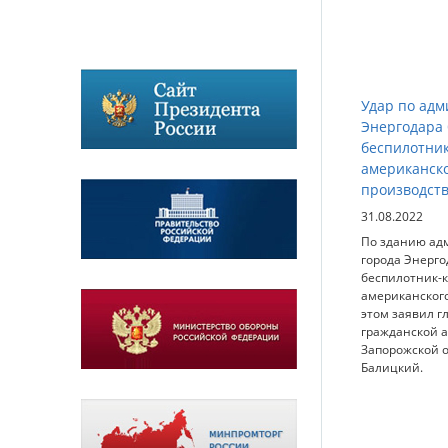
Удар по ад
Энергодара
беспилотни
американск
производст
31.08.2022
По зданию ад
города Энерго
беспилотник-
американского
этом заявил г
гражданской 
Запорожской 
Балицкий.