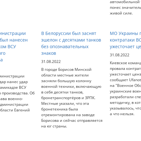
автомобильной т
понес значител
живой силе.
министрации
В Белоруссии был заснят
МО Украины п
 был нанесен
эшелон с десятками танков
контратаки В
ком ВСУ
без опознавательных
ужесточает ц
ого
знаков
31.08.2022
ва
31.08.2022
Киевское коман
провала контрат
В городе Борисов Минской
ужесточает ценз
области местные жители
министрации
сообщает Ufanot
засняли большую колонну
дар нанес удар
на "Военное Об
военной техники, включающую
камикадзе ВСУ
украинские вое
в себя десятки танков,
 производства. Об
разработали сп
бронетранспортёров и ЗРПК.
лава военно-
методичку, в ко
Местные указали, что эта
администрации
указывалось, чт
бронетехника была
области Евгений
а что нельзя.
отремонтирована на заводе
Борисова и сейчас отправляется
на юг страны.