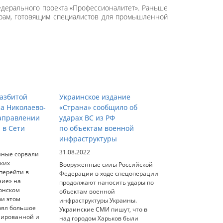
федерального проекта «Профессионалитет». Раньше
ерам, готовящим специалистов для промышленной
азбитой
Украинское издание
на Николаево-
«Страна» сообщило об
аправлении
ударах ВС из РФ
 в Сети
по объектам военной
инфраструктуры
31.08.2022
нные сорвали
ских
Вооруженные силы Российской
перейти в
Федерации в ходе спецоперации
ние» на
продолжают наносить удары по
онском
объектам военной
ри этом
инфраструктуры Украины.
рял большое
Украинские СМИ пишут, что в
нированной и
над городом Харьков были