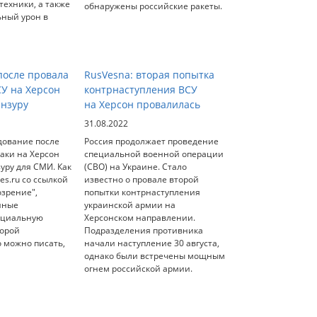
ехники, а также
обнаружены российские ракеты.
ьный урон в
осле провала
RusVesna: вторая попытка
СУ на Херсон
контрнаступления ВСУ
ензуру
на Херсон провалилась
31.08.2022
дование после
Россия продолжает проведение
аки на Херсон
специальной военной операции
уру для СМИ. Как
(СВО) на Украине. Стало
es.ru со ссылкой
известно о провале второй
озрение",
попытки контрнаступления
нные
украинской армии на
ециальную
Херсонском направлении.
торой
Подразделения противника
о можно писать,
начали наступление 30 августа,
однако были встречены мощным
огнем российской армии.