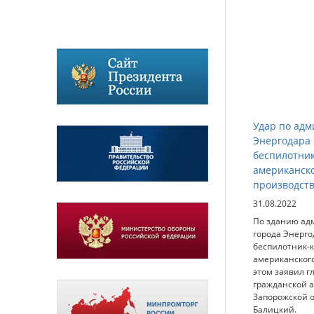
Удар по ад
Энергодара
беспилотни
американск
производст
31.08.2022
По зданию ад
города Энерго
беспилотник-
американского
этом заявил г
гражданской 
Запорожской 
Балицкий.