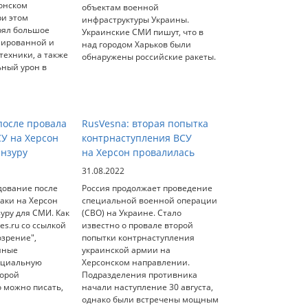
онском
объектам военной
ри этом
инфраструктуры Украины.
рял большое
Украинские СМИ пишут, что в
нированной и
над городом Харьков были
ехники, а также
обнаружены российские ракеты.
ьный урон в
осле провала
RusVesna: вторая попытка
СУ на Херсон
контрнаступления ВСУ
ензуру
на Херсон провалилась
31.08.2022
дование после
Россия продолжает проведение
аки на Херсон
специальной военной операции
уру для СМИ. Как
(СВО) на Украине. Стало
es.ru со ссылкой
известно о провале второй
озрение",
попытки контрнаступления
нные
украинской армии на
ециальную
Херсонском направлении.
торой
Подразделения противника
о можно писать,
начали наступление 30 августа,
однако были встречены мощным