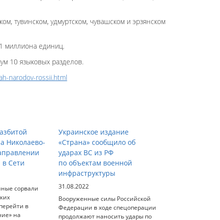
ом, тувинском, удмуртском, чувашском и эрзянском
,1 миллиона единиц.
ум 10 языковых разделов.
kah-narodov-rossii.html
азбитой
Украинское издание
на Николаево-
«Страна» сообщило об
аправлении
ударах ВС из РФ
 в Сети
по объектам военной
инфраструктуры
31.08.2022
нные сорвали
ских
Вооруженные силы Российской
перейти в
Федерации в ходе спецоперации
ние» на
продолжают наносить удары по