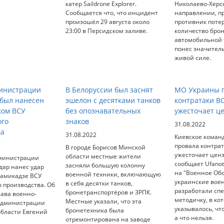
катер Saildrone Explorer.
Николаево-Херс
Сообщается что, что инцидент
направлении, п
произошёл 29 августа около
противник поте
23:00 в Персидском заливе.
количество бро
автомобильной т
понес значител
живой силе.
министрации
В Белоруссии был заснят
МО Украины п
 был нанесен
эшелон с десятками танков
контратаки В
ком ВСУ
без опознавательных
ужесточает ц
ого
знаков
31.08.2022
ва
31.08.2022
Киевское коман
провала контрат
В городе Борисов Минской
ужесточает ценз
области местные жители
министрации
сообщает Ufanot
засняли большую колонну
дар нанес удар
на "Военное Об
военной техники, включающую
камикадзе ВСУ
украинские вое
в себя десятки танков,
 производства. Об
разработали сп
бронетранспортёров и ЗРПК.
лава военно-
методичку, в ко
Местные указали, что эта
администрации
указывалось, чт
бронетехника была
области Евгений
а что нельзя.
отремонтирована на заводе