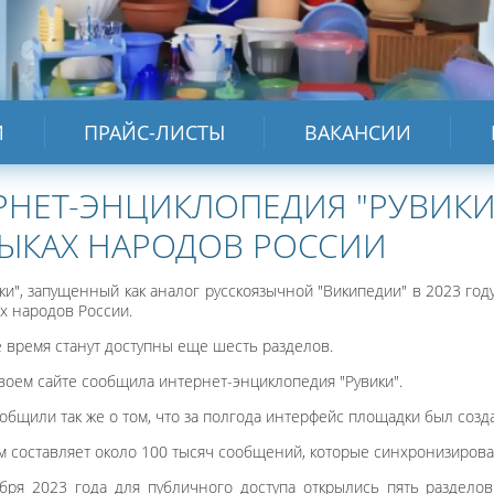
И
ПРАЙС-ЛИСТЫ
ВАКАНСИИ
РНЕТ-ЭНЦИКЛОПЕДИЯ "РУВИКИ
ЗЫКАХ НАРОДОВ РОССИИ
ки", запущенный как аналог русскоязычной "Википедии" в 2023 году
х народов России.
 время станут доступны еще шесть разделов.
воем сайте сообщила интернет-энциклопедия "Рувики".
ообщили так же о том, что за полгода интерфейс площадки был созд
 составляет около 100 тысяч сообщений, которые синхронизирова
бря 2023 года для публичного доступа открылись пять разделов 