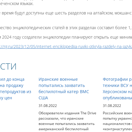
чеченском языках.
время будут доступны еще шесть разделов на алтайском, мокшанск
ство энциклопедических статей в этих разделах составит более 1
 2024 году создатели энциклопедии планируют открыть еще миним
://rg.ru/2023/12/05/internet-enciklopediia-ruviki-otkryla-razdely-na-iazy
СТИ
ил до конца
Иранские военные
Фотографии р
 на продажу
попытались захватить
техники ВСУ 
тепродуктов из
беспилотный катер ВМС
Херсонском н
ку цен
США
опубликованы
31.08.2022
31.08.2022
Обозреватели издания The Drive
Российские вое
рассказали, что иранские
попытку украин
военные попытались захватить
националистов 
американский беспилотный
«контрнаступле