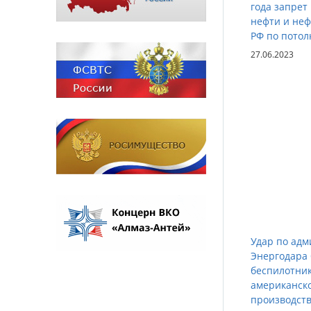
года запрет
нефти и неф
РФ по потол
27.06.2023
Удар по ад
Энергодара
беспилотни
американск
производст