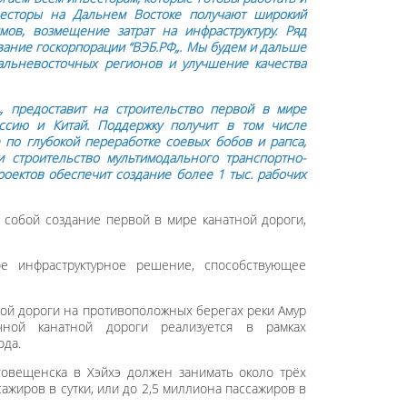
весторы на Дальнем Востоке получают широкий
ов, возмещение затрат на инфраструктуру. Ряд
вание госкорпорации “ВЭБ.РФ„. Мы будем и дальше
альневосточных регионов и улучшение качества
 предоставит на строительство первой в мире
оссию и Китай. Поддержку получит в том числе
 по глубокой переработке соевых бобов и рапса,
 строительство мультимодального транспортно-
роектов обеспечит создание более 1 тыс. рабочих
т собой создание первой в мире канатной дороги,
ое инфраструктурное решение, способствующее
ной дороги на противоположных берегах реки Амур
чной канатной дороги реализуется в рамках
ода.
говещенска в Хэйхэ должен занимать около трёх
ажиров в сутки, или до 2,5 миллиона пассажиров в