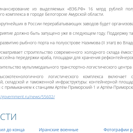
инансирование из выделяемых «ВЭБ.РФ» 16 млрд рублей полу
го комплекса в городе Белогорске Амурской области.
крупнейших в России перерабатывающих заводов будет организован
иятие должно быть запущено уже в следующем году. Поддержку так
развитию рыбного порта на полуострове Назимова (II этап) во Влад
усматривает строительство современного холодного склада ёмко
ассейна передержки краба, площадки для хранения рефконтейнеро
оительство мультимодального транспортно-логистического центра 
ысокотехнологичного логистического комплекса включает с
й, складской и таможенной инфраструктуры: контейнерной площа
м с примыканием к станциям Артём-Приморский-1 и Артём-Приморск
://government.ru/news/55602/
СТИ
ил до конца
Иранские военные
Фотографии р