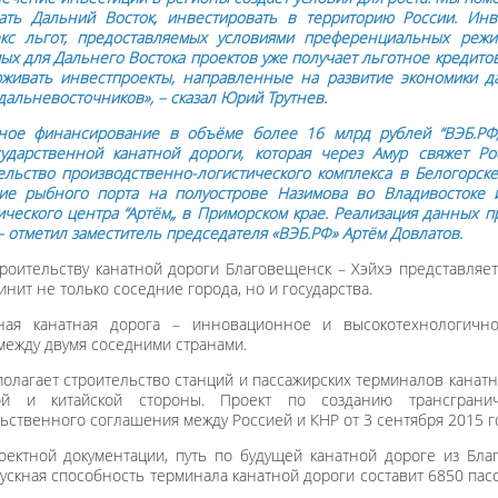
ать Дальний Восток, инвестировать в территорию России. Ин
кс льгот, предоставляемых условиями преференциальных режим
ых для Дальнего Востока проектов уже получает льготное кредито
живать инвестпроекты, направленные на развитие экономики д
дальневосточников», – сказал Юрий Трутнев.
ное финансирование в объёме более 16 млрд рублей “ВЭБ.РФ„
ударственной канатной дороги, которая через Амур свяжет Р
ельство производственно-логистического комплекса в Белогорске
ие рыбного порта на полуострове Назимова во Владивостоке и
ического центра “Артём„ в Приморском крае. Реализация данных п
 – отметил заместитель председателя «ВЭБ.РФ» Артём Довлатов.
троительству канатной дороги Благовещенск – Хэйхэ представляе
инит не только соседние города, но и государства.
чная канатная дорога – инновационное и высокотехнологичн
ежду двумя соседними странами.
олагает строительство станций и пассажирских терминалов канат
ой и китайской стороны. Проект по созданию трансграни
ственного соглашения между Россией и КНР от 3 сентября 2015 г
оектной документации, путь по будущей канатной дороге из Бла
пускная способность терминала канатной дороги составит 6850 пасс