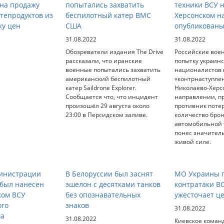
 на продажу
попытались захватить
техники ВСУ 
тепродуктов из
беспилотный катер ВМС
Херсонском н
ку цен
США
опубликованы
31.08.2022
31.08.2022
Обозреватели издания The Drive
Российские вое
рассказали, что иранские
попытку украин
военные попытались захватить
националистов 
американский беспилотный
«контрнаступле
катер Saildrone Explorer.
Николаево-Херс
Сообщается что, что инцидент
направлении, п
произошёл 29 августа около
противник поте
23:00 в Персидском заливе.
количество бро
автомобильной т
понес значител
живой силе.
министрации
В Белоруссии был заснят
МО Украины п
 был нанесен
эшелон с десятками танков
контратаки В
ком ВСУ
без опознавательных
ужесточает ц
ого
знаков
31.08.2022
ва
31.08.2022
Киевское коман