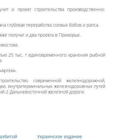
чит и проект строительства производственно-
а глубокая переработка соевых бобов и рапса.
же получат и два проекта в Приморье.
ивостоке.
стью 25 тыс. т единовременного хранения рыбной
в.
«Артём».
троительство современной железнодорожной,
дки, внутритерминальных железнодорожных путей
ий-2 Дальневосточной железной дороги.
азбитой
Украинское издание