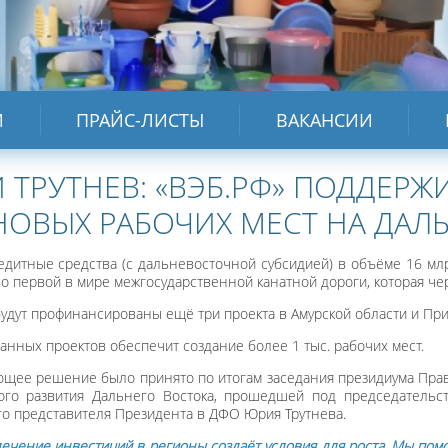
И
ПРАЙС-ЛИСТЫ
ВАКАНСИИ
ТРУТНЕВ: «ВЭБ.РФ» ПОДДЕРЖ
 НОВЫХ РАБОЧИХ МЕСТ НА ДАЛ
едитные средства (с дальневосточной субсидией) в объёме 16 мл
о первой в мире межгосударственной канатной дороги, которая чер
будут профинансированы ещё три проекта в Амурской области и Пр
анных проектов обеспечит создание более 1 тыс. рабочих мест.
ющее решение было принято по итогам заседания президиума Пра
ого развития Дальнего Востока, прошедшей под председательс
о представителя Президента в ДФО Юрия Трутнева.
ечение инвестиций в регионы создаёт условия для роста. Мы помо