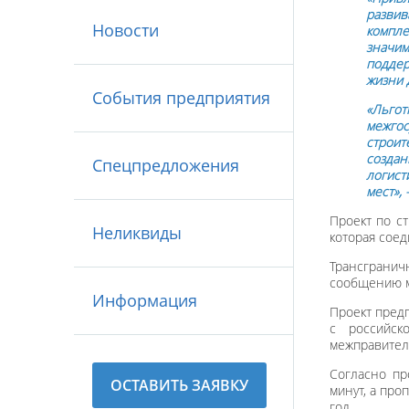
развив
Новости
компле
значим
поддер
жизни 
События предприятия
«Льгот
межгос
строит
создан
Спецпредложения
логист
мест»,
Проект по с
Неликвиды
которая соед
Трансграни
сообщению м
Информация
Проект предп
с российск
межправитель
Согласно пр
ОСТАВИТЬ ЗАЯВКУ
минут, а про
год.