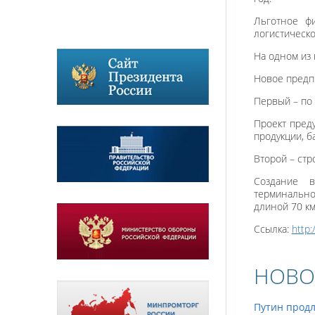
Льготное ф
логистическо
На одном из 
Новое предпр
Первый – по 
Проект пред
продукции, б
Второй – стр
Создание в
терминально
длиной 70 к
Ссылка:
http
НОВО
Путин продл