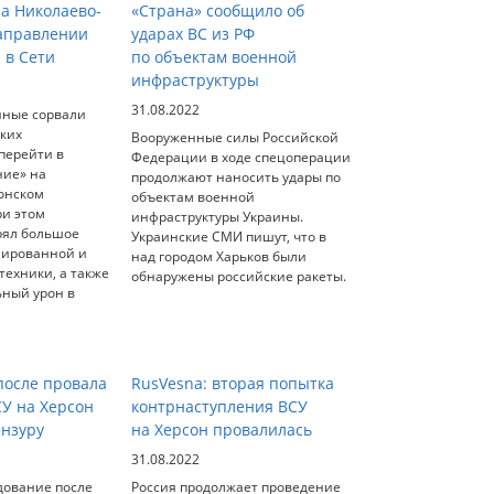
на Николаево-
«Страна» сообщило об
аправлении
ударах ВС из РФ
 в Сети
по объектам военной
инфраструктуры
31.08.2022
нные сорвали
ских
Вооруженные силы Российской
перейти в
Федерации в ходе спецоперации
ние» на
продолжают наносить удары по
онском
объектам военной
ри этом
инфраструктуры Украины.
рял большое
Украинские СМИ пишут, что в
нированной и
над городом Харьков были
ехники, а также
обнаружены российские ракеты.
ьный урон в
осле провала
RusVesna: вторая попытка
СУ на Херсон
контрнаступления ВСУ
ензуру
на Херсон провалилась
31.08.2022
дование после
Россия продолжает проведение