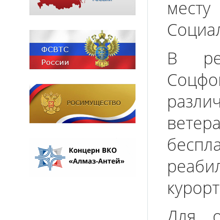
месту
Социа
В ре
Соцф
разл
вете
бесп
реаб
курорт
Для о