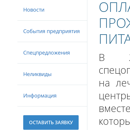
ОПЛА
Новости
ПРО
События предприятия
ПИТ
Спецпредложения
В 2
спецо
Неликвиды
на ле
цент
Информация
вмес
котор
ОСТАВИТЬ ЗАЯВКУ