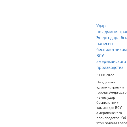
Удар
по администра
Энергодара бы
нанесен
беспилотником
ВСУ
американского
производства
31.08.2022
По зданию
администрации
города Энергодар
нанес удар
беспилотник-
камикадзе ВСУ
американского
производства. Об
этом заявил глав