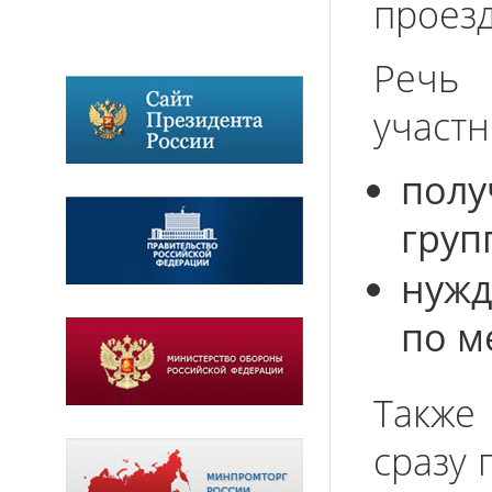
проезд
Речь
участн
пол
груп
нужд
по м
Также
сразу 