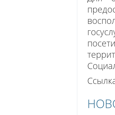
предос
восп
госус
пос
терр
Социа
Ссылк
НОВ