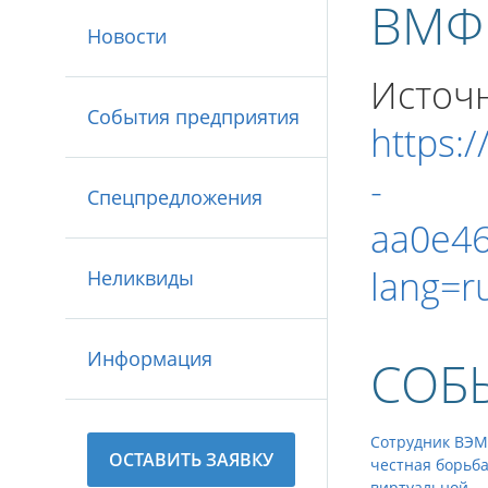
ВМФ
Новости
Источн
События предприятия
https:
-
Спецпредложения
aa0e4
lang=r
Неликвиды
Информация
СОБ
Сотрудник ВЭМ
ОСТАВИТЬ ЗАЯВКУ
честная борьба
виртуальной